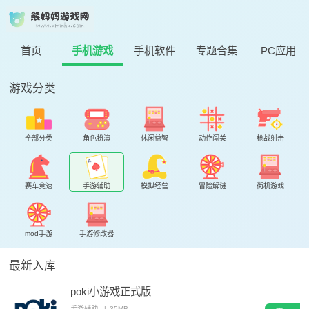
首页
手机游戏
手机软件
专题合集
PC应用
游戏分类
全部分类
角色扮演
休闲益智
动作闯关
枪战射击
赛车竞速
手游辅助
模拟经营
冒险解谜
街机游戏
mod手游
手游修改器
最新入库
poki小游戏正式版
手游辅助
|
35MB