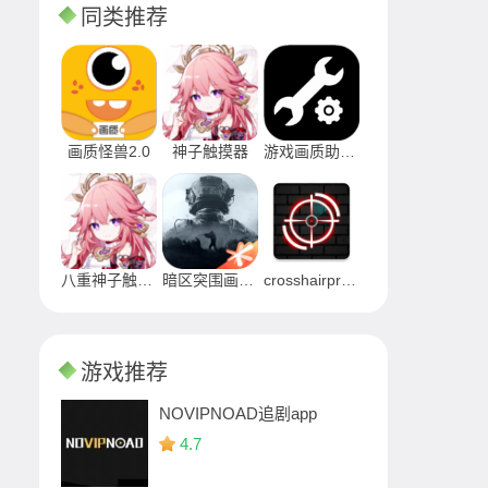
同类推荐
画质怪兽2.0
神子触摸器
游戏画质助手120帧免费
八重神子触摸2.0中文版
暗区突围画质助手90帧免费最新版
crosshairpro和平精英
游戏推荐
NOVIPNOAD追剧app
4.7