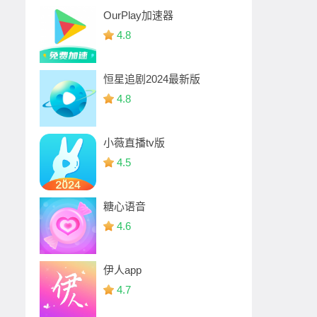
OurPlay加速器
4.8
恒星追剧2024最新版
4.8
小薇直播tv版
4.5
糖心语音
4.6
伊人app
4.7