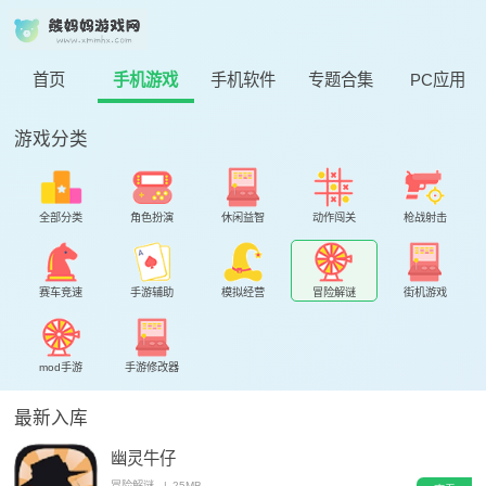
首页
手机游戏
手机软件
专题合集
PC应用
游戏分类
全部分类
角色扮演
休闲益智
动作闯关
枪战射击
赛车竞速
手游辅助
模拟经营
冒险解谜
街机游戏
mod手游
手游修改器
最新入库
幽灵牛仔
冒险解谜
|
25MB