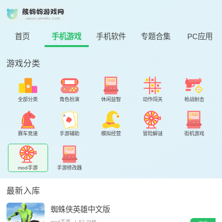
首页
手机游戏
手机软件
专题合集
PC应用
游戏分类
全部分类
角色扮演
休闲益智
动作闯关
枪战射击
赛车竞速
手游辅助
模拟经营
冒险解谜
街机游戏
mod手游
手游修改器
最新入库
蜘蛛侠英雄中文版
mod手游
|
62.7MB