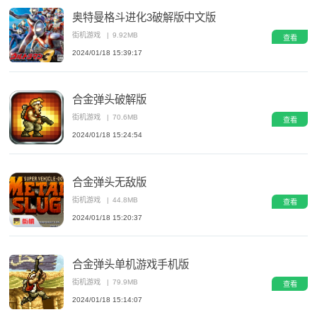
奥特曼格斗进化3破解版中文版
街机游戏
|
9.92MB
查看
2024/01/18 15:39:17
合金弹头破解版
街机游戏
|
70.6MB
查看
2024/01/18 15:24:54
合金弹头无敌版
街机游戏
|
44.8MB
查看
2024/01/18 15:20:37
合金弹头单机游戏手机版
街机游戏
|
79.9MB
查看
2024/01/18 15:14:07