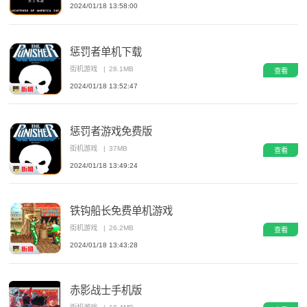
2024/01/18 13:58:00
惩罚者单机下载
街机游戏
|
28.1MB
查看
2024/01/18 13:52:47
惩罚者游戏免费版
街机游戏
|
37MB
查看
2024/01/18 13:49:24
铁钩船长免费单机游戏
街机游戏
|
26.2MB
查看
2024/01/18 13:43:28
赤影战士手机版