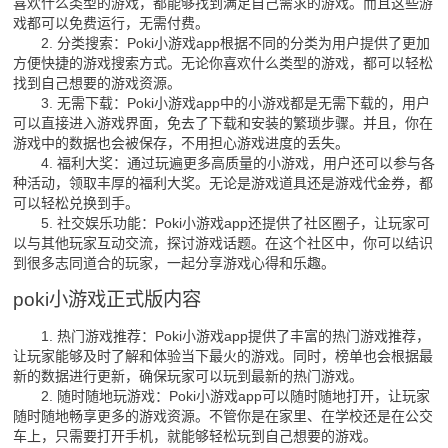
喜欢什么类型的游戏，都能够找到满足自己需求的游戏。而且这些游
戏都可以免费运行，无需付费。
2. 分类搜索：Poki小游戏app根据不同的分类为用户提供了更加
方便快捷的游戏搜索方式。无论你喜欢什么类型的游戏，都可以轻松
找到自己想要的游戏资源。
3. 无需下载：Poki小游戏app中的小游戏都是无需下载的，用户
可以直接进入游戏界面，免去了下载和安装的繁琐步骤。并且，你在
游戏中的数据也会被保存，不用担心游戏进度的丢失。
4. 福利大奖：通过玩遍更多高质量的小游戏，用户还可以参与各
种活动，领取丰厚的福利大奖。无论是游戏道具还是游戏代金券，都
可以轻松兑换到手。
5. 社交娱乐功能：Poki小游戏app还提供了社区圈子，让玩家可
以与其他玩家互动交流，探讨游戏话题。在这个社区中，你可以结识
到很多志同道合的玩家，一起分享游戏心得和乐趣。
poki小游戏正式版内容
1. 热门游戏推荐：Poki小游戏app提供了丰富的热门游戏推荐，
让玩家能够及时了解和体验当下最火的游戏。同时，榜单也会根据最
新的数据进行更新，确保玩家可以玩到最新的热门游戏。
2. 随时随地玩游戏：Poki小游戏app可以随时随地打开，让玩家
随时随地畅享更多的游戏资源。不管你是在家里、在学校还是在公交
车上，只需要打开手机，就能够轻松玩到自己想要的游戏。