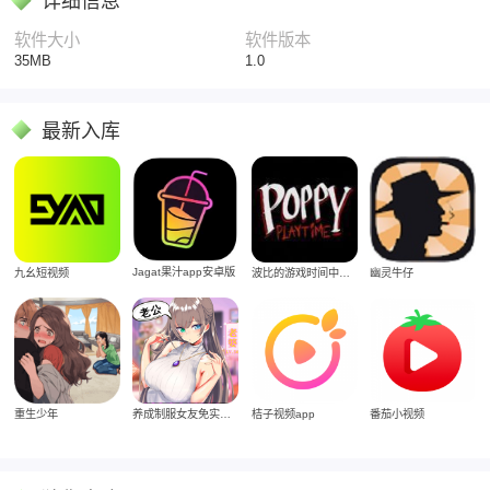
详细信息
软件大小
软件版本
35MB
1.0
最新入库
Jagat果汁app安卓版
九幺短视频
波比的游戏时间中文版
幽灵牛仔
重生少年
养成制服女友免实名制安装
桔子视频app
番茄小视频