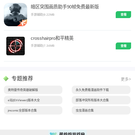
暗区突围画质助手90帧免费最新版
手游辅助
|
9.22MB
查看
crosshairpro和平精英
手游辅助
|
7.34MB
查看
专题推荐
更多>
奥特曼传奇英雄破解版
永久免费看漫画软件下载
e站(EhViewer)版本大全
部落冲突所有版本大合集
jmcomic全部版本合集
虫虫漫画合集