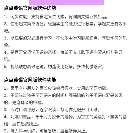
点点英语官网版软件优势
1、同步进度，支持自定义生词本，背词闯关赚豆换礼品。
2、使用起来简单方便，根据学生的能力进行教学，学起来更有效率
哦。
3、以玩耍的形式进行学习，在快乐中学习到知识点，享受学习的乐
趣。
4、是百万父母学英语的选择，海量英文儿歌英语启蒙从听儿歌开
始。
5、视频联想高效记词，构造使用场景，多维刺激感官。
点点英语官网版软件功能
1、家里有小朋友的家长应该会很喜欢，实用的学习功能。
2、不要错过孩子学习语言的时间！零基础的孩子英语启蒙是必须
的，是磨耳朵的神器。
3、即时口语评分，逐字跟读，帮助你克服开口困难。
4、儿歌和重品，千千万万家长的选择，为宝宝的英语打下坚实的基
础，赢在起跑线上。
5、听力科学训练，可反复听，直至听懂为止。