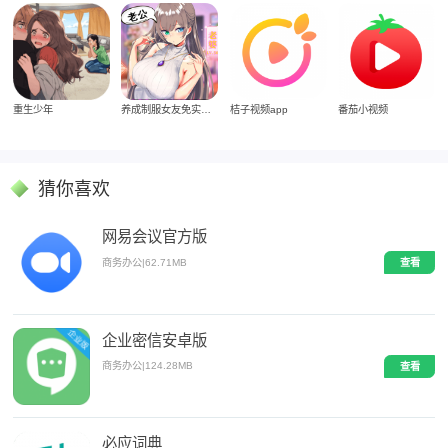
重生少年
养成制服女友免实名制安装
桔子视频app
番茄小视频
猜你喜欢
网易会议官方版
商务办公
|
62.71MB
查看
企业密信安卓版
商务办公
|
124.28MB
查看
必应词典