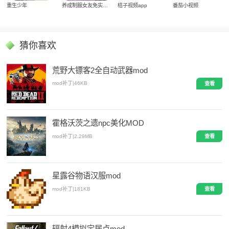
重生少年
养成制服女友免实名制安装
桔子视频app
番茄小视频
猜你喜欢
荒野大镖客2全自动武器mod
mod补丁
|
46KB
查看
霍格沃茨之遗npc美化MOD
mod补丁
|
2.29MB
查看
星露谷物语汉服mod
mod补丁
|
181KB
查看
辐射4模拟定居点mod