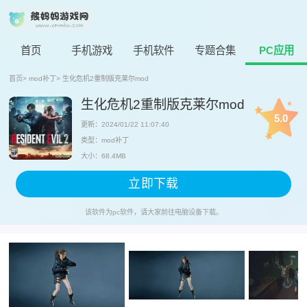
首页
手机游戏
手机软件
专题合集
PC应用
首页
>
mod补丁
>
生化危机2重制版克莱尔mod
生化危机2重制版克莱尔mod
5.0
更新：2024/01/22 11:07:40
类型：mod补丁
大小：68.4MB
立即下载
该软件为pc软件，请大家前往电脑设备下载。