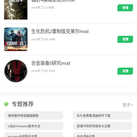
mod补丁
|
218MB
查看
生化危机2重制版克莱尔mod
mod补丁
|
68.4MB
查看
合金装备5研究mod
mod补丁
|
25.4KB
查看
专题推荐
更多>
奥特曼传奇英雄破解版
永久免费看漫画软件下载
e站(EhViewer)版本大全
部落冲突所有版本大合集
jmcomic全部版本合集
虫虫漫画合集