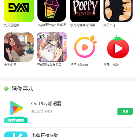
Jagat果汁app安卓版
九幺短视频
波比的游戏时间中文版
幽灵牛仔
重生少年
养成制服女友免实名制安装
桔子视频app
番茄小视频
猜你喜欢
OurPlay加速器
生活服务
|
44MB
查看
小薇直播tv版