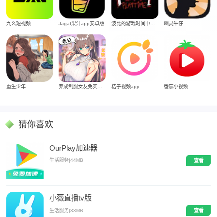
Jagat果汁app安卓版
九幺短视频
波比的游戏时间中文版
幽灵牛仔
重生少年
养成制服女友免实名制安装
桔子视频app
番茄小视频
猜你喜欢
OurPlay加速器
生活服务
|
44MB
查看
小薇直播tv版
生活服务
|
33MB
查看