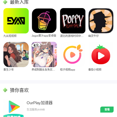
最新入库
Jagat果汁app安卓版
九幺短视频
波比的游戏时间中文版
幽灵牛仔
重生少年
养成制服女友免实名制安装
桔子视频app
番茄小视频
猜你喜欢
OurPlay加速器
生活服务
|
44MB
查看