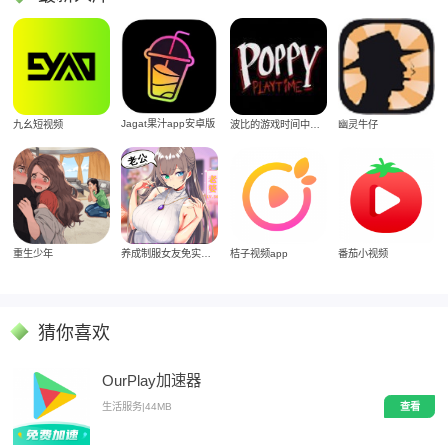
Jagat果汁app安卓版
九幺短视频
波比的游戏时间中文版
幽灵牛仔
重生少年
养成制服女友免实名制安装
桔子视频app
番茄小视频
猜你喜欢
OurPlay加速器
生活服务
|
44MB
查看