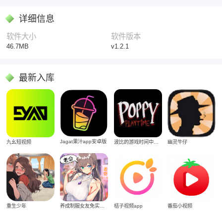
详细信息
软件大小
软件版本
46.7MB
v1.2.1
最新入库
Jagat果汁app安卓版
九幺短视频
波比的游戏时间中文版
幽灵牛仔
重生少年
养成制服女友免实名制安装
桔子视频app
番茄小视频