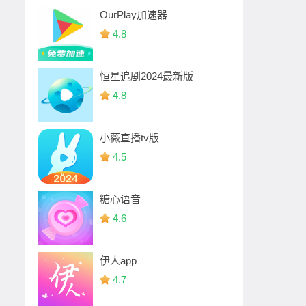
OurPlay加速器
4.8
恒星追剧2024最新版
4.8
小薇直播tv版
4.5
糖心语音
4.6
伊人app
4.7