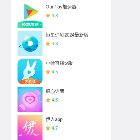
OurPlay加速器
4.8
恒星追剧2024最新版
4.8
小薇直播tv版
4.5
糖心语音
4.6
伊人app
4.7