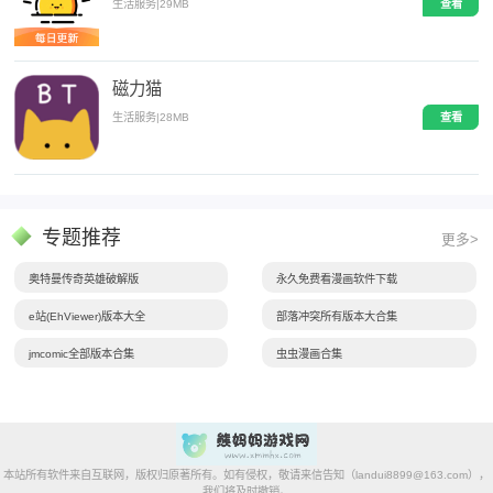
生活服务
|
29MB
查看
磁力猫
生活服务
|
28MB
查看
专题推荐
更多>
奥特曼传奇英雄破解版
永久免费看漫画软件下载
e站(EhViewer)版本大全
部落冲突所有版本大合集
jmcomic全部版本合集
虫虫漫画合集
本站所有软件来自互联网，版权归原著所有。如有侵权，敬请来信告知（landui8899@163.com），
我们将及时撤销。