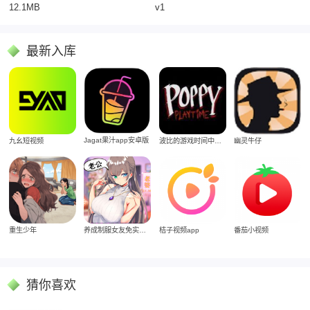
12.1MB
v1
最新入库
Jagat果汁app安卓版
九幺短视频
波比的游戏时间中文版
幽灵牛仔
重生少年
养成制服女友免实名制安装
桔子视频app
番茄小视频
猜你喜欢