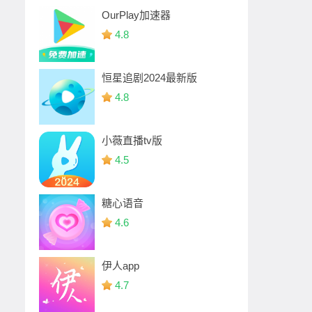
OurPlay加速器
4.8
恒星追剧2024最新版
4.8
小薇直播tv版
4.5
糖心语音
4.6
伊人app
4.7