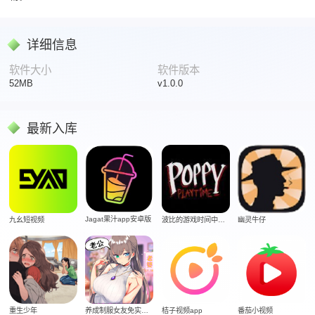
详细信息
软件大小
软件版本
52MB
v1.0.0
最新入库
Jagat果汁app安卓版
九幺短视频
波比的游戏时间中文版
幽灵牛仔
重生少年
养成制服女友免实名制安装
桔子视频app
番茄小视频