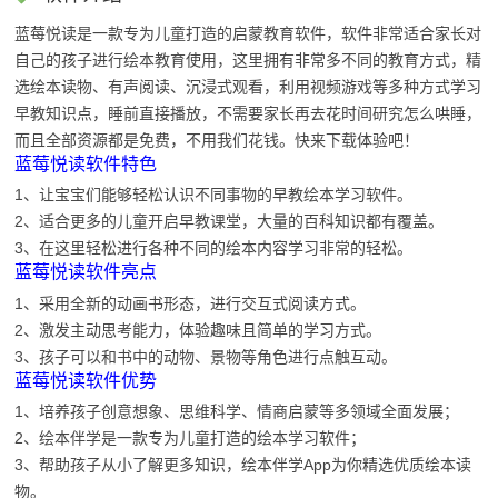
蓝莓悦读是一款专为儿童打造的启蒙教育软件，软件非常适合家长对
自己的孩子进行绘本教育使用，这里拥有非常多不同的教育方式，精
选绘本读物、有声阅读、沉浸式观看，利用视频游戏等多种方式学习
早教知识点，睡前直接播放，不需要家长再去花时间研究怎么哄睡，
而且全部资源都是免费，不用我们花钱。快来下载体验吧！
蓝莓悦读软件特色
1、让宝宝们能够轻松认识不同事物的早教绘本学习软件。
2、适合更多的儿童开启早教课堂，大量的百科知识都有覆盖。
3、在这里轻松进行各种不同的绘本内容学习非常的轻松。
蓝莓悦读软件亮点
1、采用全新的动画书形态，进行交互式阅读方式。
2、激发主动思考能力，体验趣味且简单的学习方式。
3、孩子可以和书中的动物、景物等角色进行点触互动。
蓝莓悦读软件优势
1、培养孩子创意想象、思维科学、情商启蒙等多领域全面发展；
2、绘本伴学是一款专为儿童打造的绘本学习软件；
3、帮助孩子从小了解更多知识，绘本伴学App为你精选优质绘本读
物。