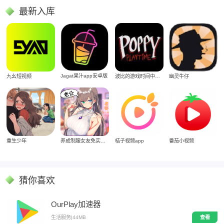
最新入库
Jagat果汁app安卓版
九幺短视频
波比的游戏时间中文版
幽灵牛仔
重生少年
养成制服女友免实名制安装
桔子视频app
番茄小视频
猜你喜欢
OurPlay加速器
生活服务
|
44MB
查看