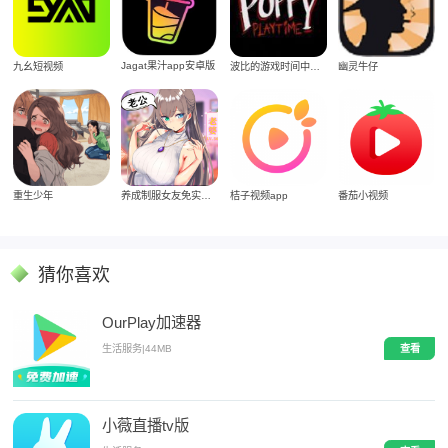
Jagat果汁app安卓版
九幺短视频
波比的游戏时间中文版
幽灵牛仔
重生少年
养成制服女友免实名制安装
桔子视频app
番茄小视频
猜你喜欢
OurPlay加速器
生活服务
|
44MB
查看
小薇直播tv版