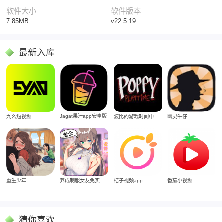
软件大小
软件版本
7.85MB
v22.5.19
最新入库
Jagat果汁app安卓版
九幺短视频
波比的游戏时间中文版
幽灵牛仔
重生少年
养成制服女友免实名制安装
桔子视频app
番茄小视频
猜你喜欢