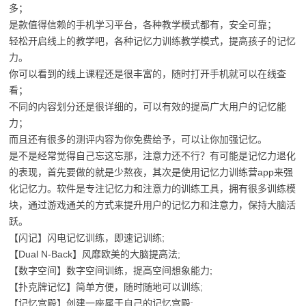
多；
是款值得信赖的手机学习平台，各种教学模式都有，安全可靠；
轻松开启线上的教学吧，各种记忆力训练教学模式，提高孩子的记忆
力。
你可以看到的线上课程还是很丰富的，随时打开手机就可以在线查
看；
不同的内容划分还是很详细的，可以有效的提高广大用户的记忆能
力；
而且还有很多的测评内容为你免费给予，可以让你加强记忆。
是不是经常觉得自己忘这忘那，注意力还不行？有可能是记忆力退化
的表现，首先要做的就是少熬夜，其次是使用记忆力训练营app来强
化记忆力。软件是专注记忆力和注意力的训练工具，拥有很多训练模
块，通过游戏通关的方式来提升用户的记忆力和注意力，保持大脑活
跃。
【闪记】闪电记忆训练，即速记训练;
【Dual N-Back】风靡欧美的大脑提高法;
【数字空间】数字空间训练，提高空间想象能力;
【扑克牌记忆】简单方便，随时随地可以训练;
【记忆宫殿】创建一座属于自己的记忆宫殿;