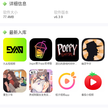
详细信息
软件大小
软件版本
77.4MB
v6.3.9
最新入库
Jagat果汁app安卓版
九幺短视频
波比的游戏时间中文版
幽灵牛仔
重生少年
养成制服女友免实名制安装
桔子视频app
番茄小视频