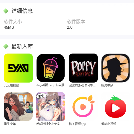
详细信息
软件大小
软件版本
45MB
2.0
最新入库
Jagat果汁app安卓版
九幺短视频
波比的游戏时间中文版
幽灵牛仔
重生少年
养成制服女友免实名制安装
桔子视频app
番茄小视频