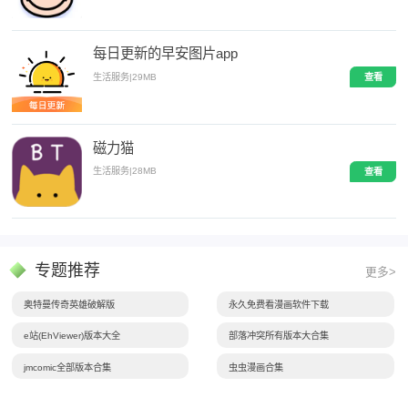
每日更新的早安图片app
生活服务
|
29MB
查看
磁力猫
生活服务
|
28MB
查看
专题推荐
更多>
奥特曼传奇英雄破解版
永久免费看漫画软件下载
e站(EhViewer)版本大全
部落冲突所有版本大合集
jmcomic全部版本合集
虫虫漫画合集