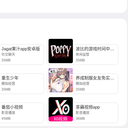
Jagat果汁app安卓版
波比的游戏时间中文版
社交聊天
休闲益智
35MB
35MB
重生少年
养成制服女友免实名制安装
模拟经营
模拟经营
35MB
35MB
番茄小视频
茶藕视频app
影音播放
影音播放
45MB
36MB