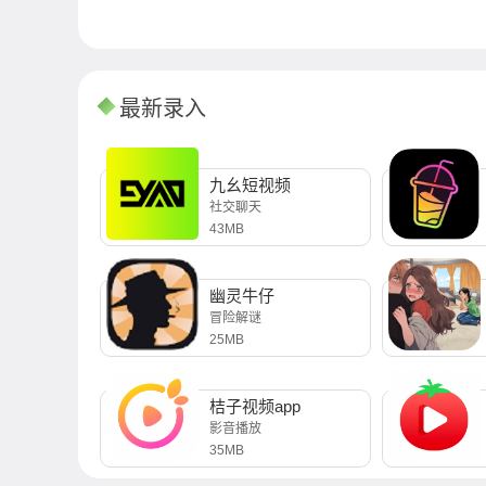
最新录入
九幺短视频
社交聊天
43MB
幽灵牛仔
冒险解谜
25MB
桔子视频app
影音播放
35MB