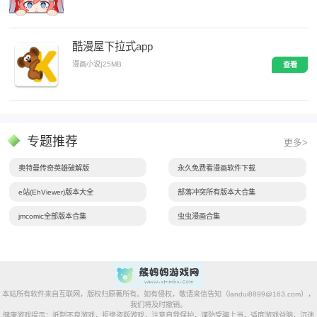
酷漫屋下拉式app
漫画小说
|
25MB
查看
专题推荐
更多>
奥特曼传奇英雄破解版
永久免费看漫画软件下载
e站(EhViewer)版本大全
部落冲突所有版本大合集
jmcomic全部版本合集
虫虫漫画合集
本站所有软件来自互联网，版权归原著所有。如有侵权，敬请来信告知（landui8899@163.com），
我们将及时撤销。
健康游戏提示：抵制不良游戏，拒绝盗版游戏，注意自我保护，谨防受骗上当，适度游戏益脑，沉迷