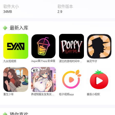
软件大小
软件版本
34MB
2.9
最新入库
Jagat果汁app安卓版
九幺短视频
波比的游戏时间中文版
幽灵牛仔
重生少年
养成制服女友免实名制安装
桔子视频app
番茄小视频
猜你喜欢