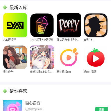
最新入库
Jagat果汁app安卓版
九幺短视频
波比的游戏时间中文版
幽灵牛仔
重生少年
养成制服女友免实名制安装
桔子视频app
番茄小视频
猜你喜欢
糖心语音
社交聊天
|
25MB
查看