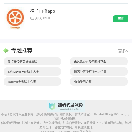
桔子直播app
社交聊天
|
35MB
查看
专题推荐
更多>
奥特曼传奇英雄破解版
永久免费看漫画软件下载
e站(EhViewer)版本大全
部落冲突所有版本大合集
jmcomic全部版本合集
虫虫漫画合集
本站所有软件来自互联网，版权归原著所有。如有侵权，敬请来信告知（landui8899@163.com），
我们将及时撤销。
健康游戏提示：抵制不良游戏，拒绝盗版游戏，注意自我保护，谨防受骗上当，适度游戏益脑，沉迷
游戏伤身，合理安排时间，享受健康生活
Copyright 2023 xmmhx.com 版权所有