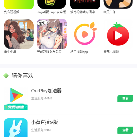
Jagat果汁app安卓版
九幺短视频
波比的游戏时间中文版
幽灵牛仔
重生少年
养成制服女友免实名制安装
桔子视频app
番茄小视频
猜你喜欢
OurPlay加速器
生活服务
|
44MB
查看
小薇直播tv版
生活服务
|
33MB
查看