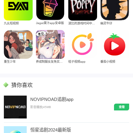
Jagat果汁app安卓版
九幺短视频
波比的游戏时间中文版
幽灵牛仔
重生少年
养成制服女友免实名制安装
桔子视频app
番茄小视频
猜你喜欢
NOVIPNOAD追剧app
影音播放
|
45MB
查看
恒星追剧2024最新版