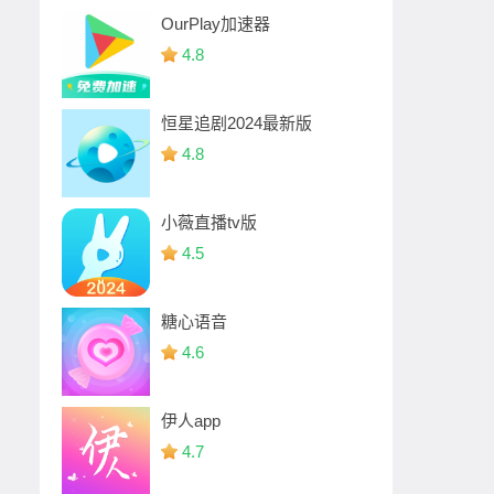
OurPlay加速器
4.8
恒星追剧2024最新版
4.8
小薇直播tv版
4.5
糖心语音
4.6
伊人app
4.7