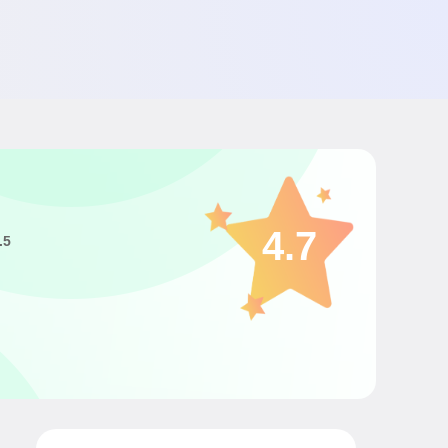
4.7
.5