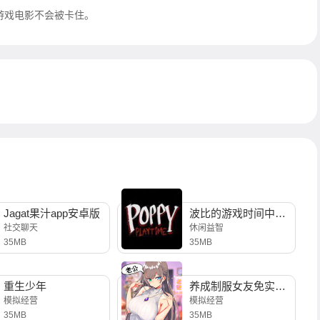
游戏电影不会被卡住。
Jagat果汁app安卓版
波比的游戏时间中文版
社交聊天
休闲益智
35MB
35MB
重生少年
养成制服女友免实名制安装
模拟经营
模拟经营
35MB
35MB