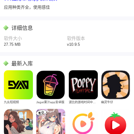
应用种类齐全，使用感佳
详细信息
软件大小
软件版本
27.75 MB
v10.9.5
最新入库
Jagat果汁app安卓版
九幺短视频
波比的游戏时间中文版
幽灵牛仔