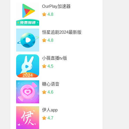
OurPlay加速器
4.8
恒星追剧2024最新版
4.8
小薇直播tv版
4.5
糖心语音
4.6
伊人app
4.7