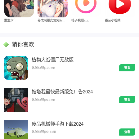
重生少年
养成制服女友免实名制安装
桔子视频app
番茄小视频
猜你喜欢
植物大战僵尸无敌版
休闲益智
|
109MB
查看
推塔我最快最新版免广告2024
休闲益智
|
913MB
查看
废品机械师手游下载2024
休闲益智
|
99.4MB
查看