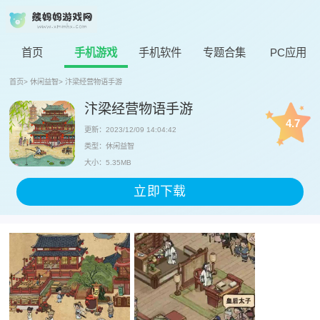
首页
手机游戏
手机软件
专题合集
PC应用
首页
>
休闲益智
>
汴梁经营物语手游
汴梁经营物语手游
4.7
更新：2023/12/09 14:04:42
类型：休闲益智
大小：5.35MB
立即下载