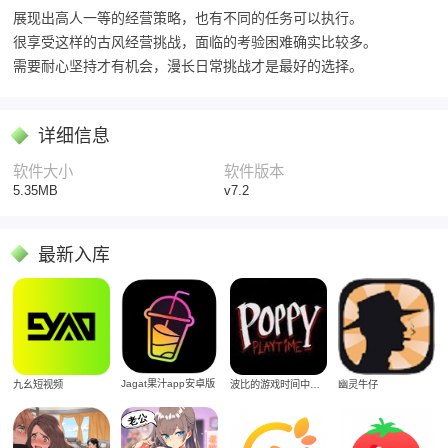
展现出高人一等的经营策略，也有不同的任务可以执行。
很享受这样的古风经营挑战，面临的考验困难确实比较多。
需要耐心坚持才有机会，漫长日常挑战才是最好的选择。
详细信息
软件大小
软件版本
5.35MB
v7.2
最新入库
Jagat果汁app安卓版
九幺短视频
波比的游戏时间中文版
幽灵牛仔