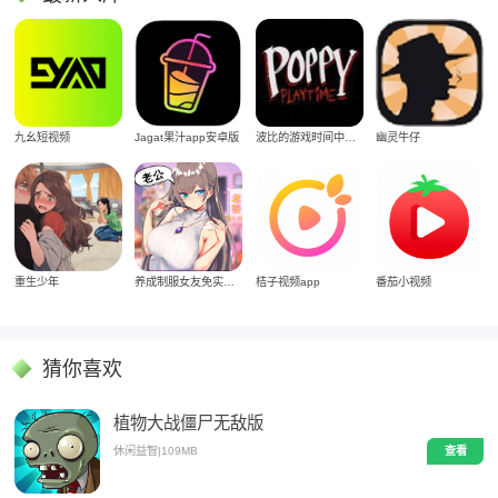
Jagat果汁app安卓版
九幺短视频
波比的游戏时间中文版
幽灵牛仔
重生少年
养成制服女友免实名制安装
桔子视频app
番茄小视频
猜你喜欢
植物大战僵尸无敌版
休闲益智
|
109MB
查看