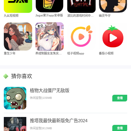
Jagat果汁app安卓版
九幺短视频
波比的游戏时间中文版
幽灵牛仔
重生少年
养成制服女友免实名制安装
桔子视频app
番茄小视频
猜你喜欢
植物大战僵尸无敌版
休闲益智
|
109MB
查看
推塔我最快最新版免广告2024
休闲益智
|
913MB
查看