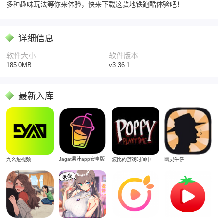
多种趣味玩法等你来体验，快来下载这款地铁跑酷体验吧！
详细信息
软件大小
软件版本
185.0MB
v3.36.1
最新入库
Jagat果汁app安卓版
九幺短视频
波比的游戏时间中文版
幽灵牛仔