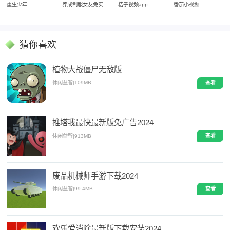
重生少年
养成制服女友免实名制安装
桔子视频app
番茄小视频
猜你喜欢
植物大战僵尸无敌版
休闲益智
|
109MB
查看
推塔我最快最新版免广告2024
休闲益智
|
913MB
查看
废品机械师手游下载2024
休闲益智
|
99.4MB
查看
欢乐爱消除最新版下载安装2024