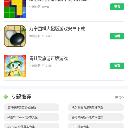
休闲益智
|
30MB
查看
万宁围棋大招版游戏安卓下载
休闲益智
|
11.7MB
查看
青蛙爱旅游正版游戏
休闲益智
|
77.9MB
查看
专题推荐
更多>
奥特曼传奇英雄破解版
永久免费看漫画软件下载
e站(EhViewer)版本大全
部落冲突所有版本大合集
jmcomic全部版本合集
虫虫漫画合集