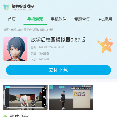
首页
手机游戏
手机软件
专题合集
PC应用
首页
>
休闲益智
>
放学后校园模拟器0.67版
放学后校园模拟器0.67版
4.5
更新：2023/12/09 16:18:46
类型：休闲益智
大小：169.0MB
立即下载