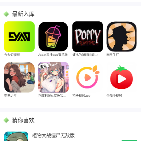
最新入库
Jagat果汁app安卓版
九幺短视频
波比的游戏时间中文版
幽灵牛仔
重生少年
养成制服女友免实名制安装
桔子视频app
番茄小视频
猜你喜欢
植物大战僵尸无敌版