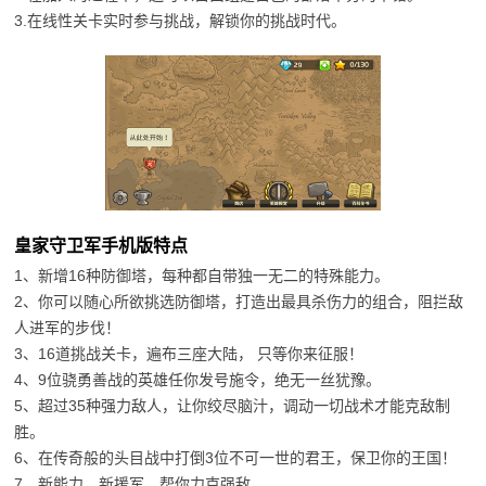
3.在线性关卡实时参与挑战，解锁你的挑战时代。
皇家守卫军手机版特点
1、新增16种防御塔，每种都自带独一无二的特殊能力。
2、你可以随心所欲挑选防御塔，打造出最具杀伤力的组合，阻拦敌
人进军的步伐！
3、16道挑战关卡，遍布三座大陆， 只等你来征服！
4、9位骁勇善战的英雄任你发号施令，绝无一丝犹豫。
5、超过35种强力敌人，让你绞尽脑汁，调动一切战术才能克敌制
胜。
6、在传奇般的头目战中打倒3位不可一世的君王，保卫你的王国！
7、新能力、新援军，帮你力克强敌。