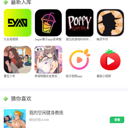
最新入库
Jagat果汁app安卓版
九幺短视频
波比的游戏时间中文版
幽灵牛仔
重生少年
养成制服女友免实名制安装
桔子视频app
番茄小视频
猜你喜欢
我的空闲健身教练
模拟经营
|
44MB
查看