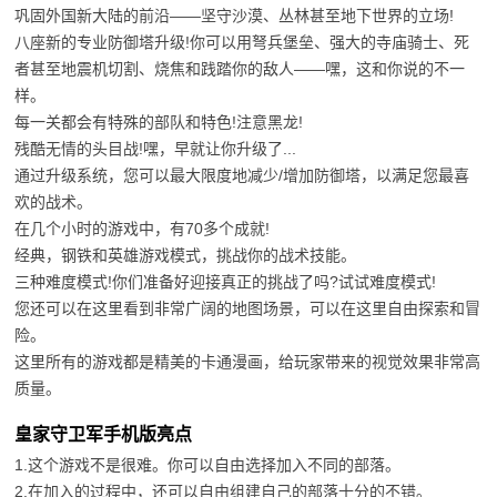
巩固外国新大陆的前沿——坚守沙漠、丛林甚至地下世界的立场!
八座新的专业防御塔升级!你可以用弩兵堡垒、强大的寺庙骑士、死
者甚至地震机切割、烧焦和践踏你的敌人——嘿，这和你说的不一
样。
每一关都会有特殊的部队和特色!注意黑龙!
残酷无情的头目战!嘿，早就让你升级了...
通过升级系统，您可以最大限度地减少/增加防御塔，以满足您最喜
欢的战术。
在几个小时的游戏中，有70多个成就!
经典，钢铁和英雄游戏模式，挑战你的战术技能。
三种难度模式!你们准备好迎接真正的挑战了吗?试试难度模式!
您还可以在这里看到非常广阔的地图场景，可以在这里自由探索和冒
险。
这里所有的游戏都是精美的卡通漫画，给玩家带来的视觉效果非常高
质量。
皇家守卫军手机版亮点
1.这个游戏不是很难。你可以自由选择加入不同的部落。
2.在加入的过程中，还可以自由组建自己的部落十分的不错。