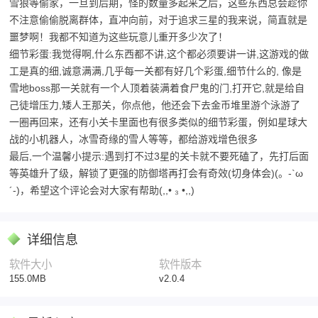
雪狼等偷家，一旦到后期，怪的数量多起来之后，这些东西总会趁你
不注意偷偷脱离群体，直冲向前，对于追求三星的我来说，简直就是
噩梦啊！我都不知道为这些玩意儿重开多少次了！
细节彩蛋:我觉得啊,什么东西都不讲,这个都必须要讲一讲,这游戏的做
工是真的细,诚意满满,几乎每一关都有好几个彩蛋,细节什么的, 像是
雪地boss那一关就有一个人顶着装满着食尸鬼的门,打开它,就是给自
己徒增压力,矮人王那关，你点他，他还会下去金币堆里游个泳游了
一圈再回来，还有小关卡里面也有很多类似的细节彩蛋，例如星球大
战的小机器人，冰雪奇缘的雪人等等，都给游戏增色很多
最后,一个温馨小提示:遇到打不过3星的关卡就不要死磕了，先打后面
等英雄升了级，解锁了更强的防御塔再打会有奇效(切身体会)(。-`ω
´-)，希望这个评论会对大家有帮助(,,• ₃ •,,)
详细信息
软件大小
软件版本
155.0MB
v2.0.4