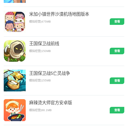
米加小镇世界沙漠机场地图版本
模拟经营
|
475MB
查看
王国保卫战前线
模拟经营
|
150MB
查看
王国保卫战5亡灵战争
模拟经营
|
155MB
查看
麻辣烫大师官方安卓版
模拟经营
|
88.1MB
查看