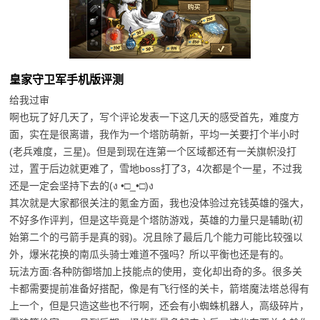
皇家守卫军手机版评测
给我过审
啊也玩了好几天了，写个评论发表一下这几天的感受首先，难度方
面，实在是很离谱，我作为一个塔防萌新，平均一关要打个半小时
(老兵难度，三星)。但是到现在连第一个区域都还有一关旗帜没打
过，置于后边就更难了，雪地boss打了3，4次都是个一星，不过我
还是一定会坚持下去的(ง •□_•□)ง
其次就是大家都很关注的氪金方面，我也没体验过充钱英雄的强大，
不好多作评判，但是这毕竟是个塔防游戏，英雄的力量只是辅助(初
始第二个的弓箭手是真的弱)。况且除了最后几个能力可能比较强以
外，爆米花换的南瓜头骑士难道不强吗？所以平衡也还是有的。
玩法方面:各种防御塔加上技能点的使用，变化却出奇的多。很多关
卡都需要提前准备好搭配，像是有飞行怪的关卡，箭塔魔法塔总得有
上一个，但是只造这些也不行啊，还会有小蜘蛛机器人，高级碎片，