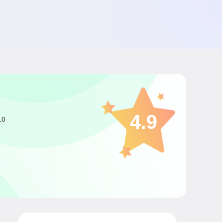
4.9
.0