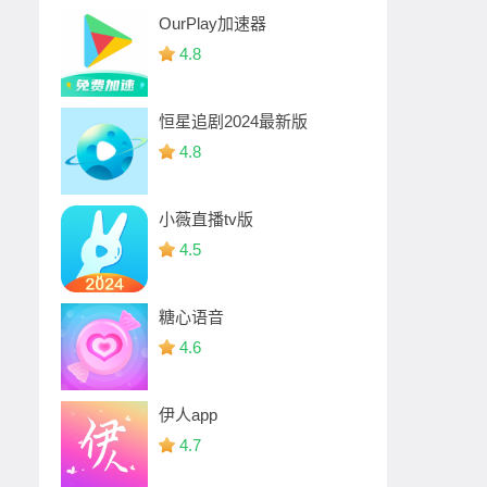
OurPlay加速器
4.8
恒星追剧2024最新版
4.8
小薇直播tv版
4.5
糖心语音
4.6
伊人app
4.7