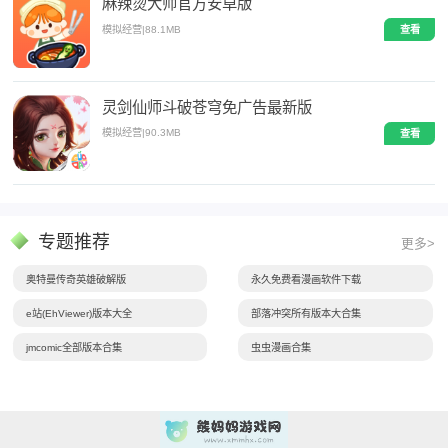
麻辣烫大师官方安卓版
模拟经营
|
88.1MB
查看
灵剑仙师斗破苍穹免广告最新版
模拟经营
|
90.3MB
查看
专题推荐
更多>
奥特曼传奇英雄破解版
永久免费看漫画软件下载
e站(EhViewer)版本大全
部落冲突所有版本大合集
jmcomic全部版本合集
虫虫漫画合集