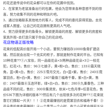
的花还是传说中的花朵都可以在你的花圃中找到。
2、在家里为老鼠准备出行的包裹，他会为您带来各种意想不到的惊
喜，努力收集不同的花种和明信片吧。
3、通过信箱联系其他地方的客人，完成不同的委托获得奖励。去完
成客人图鉴，让自己的花店拥有更高的人气吧。
4、努力获得更多的鱼骨头，解锁更高级的房屋、解锁更多的房屋和
家具外观~去打造只属于你自己的花店吧。
花店物语正版攻略
花束的低配高价版开局一个小店，要努力赚钱存10000鱼骨扩建店
铺，然后就会出现一个充实的柜子，那就是制作花束的平台。已知有
10种花束??①八宝妆，同一品级花朵×3/两种品级花朵×3②一枝花
犯，红花×3，售价：96③七娘子，黄×粉×白，售价：133④霜天晓
角，蓝×黄×白，售价：225⑤雪月交光，白×蓝×紫，售价：240⑥霓
裳羽衣，粉×白×黄，售价：240?最值⑦福寿千春，紫×白×黄，售
价：240?最值⑧玉连环影，绿×白×白，售价：280⑨九重春色，三种
品级不同的花，售价：300⑩集贤宾，依米×七色月季×任意花色，售
价536下图为详细的版本??然后有几个出现很多次的花种??①花束就
靠它们撑起一片天！！！②花束最赚钱的是霓裳羽衣和福寿千春！③
花朵贵的单卖最赚钱！④一个季节一个小时，有个小可爱会提前五分