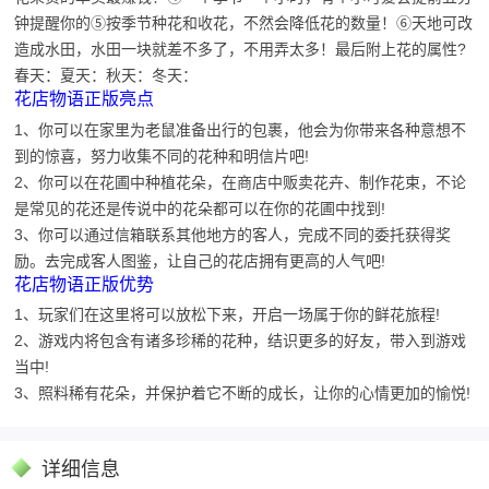
钟提醒你的⑤按季节种花和收花，不然会降低花的数量！⑥天地可改
造成水田，水田一块就差不多了，不用弄太多！最后附上花的属性?
春天：夏天：秋天：冬天：
花店物语正版亮点
1、你可以在家里为老鼠准备出行的包裹，他会为你带来各种意想不
到的惊喜，努力收集不同的花种和明信片吧!
2、你可以在花圃中种植花朵，在商店中贩卖花卉、制作花束，不论
是常见的花还是传说中的花朵都可以在你的花圃中找到!
3、你可以通过信箱联系其他地方的客人，完成不同的委托获得奖
励。去完成客人图鉴，让自己的花店拥有更高的人气吧!
花店物语正版优势
1、玩家们在这里将可以放松下来，开启一场属于你的鲜花旅程!
2、游戏内将包含有诸多珍稀的花种，结识更多的好友，带入到游戏
当中!
3、照料稀有花朵，并保护着它不断的成长，让你的心情更加的愉悦!
详细信息