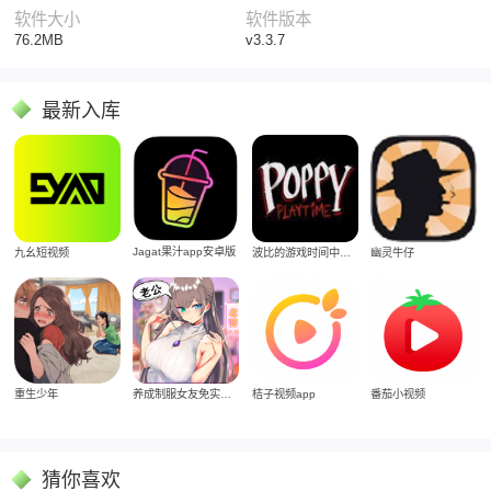
软件大小
软件版本
76.2MB
v3.3.7
最新入库
Jagat果汁app安卓版
九幺短视频
波比的游戏时间中文版
幽灵牛仔
重生少年
养成制服女友免实名制安装
桔子视频app
番茄小视频
猜你喜欢