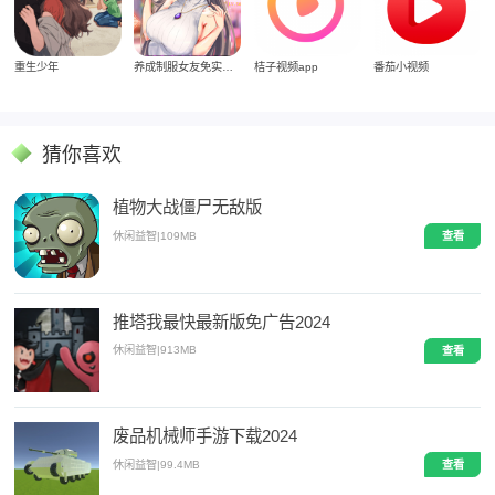
重生少年
养成制服女友免实名制安装
桔子视频app
番茄小视频
猜你喜欢
植物大战僵尸无敌版
休闲益智
|
109MB
查看
推塔我最快最新版免广告2024
休闲益智
|
913MB
查看
废品机械师手游下载2024
休闲益智
|
99.4MB
查看