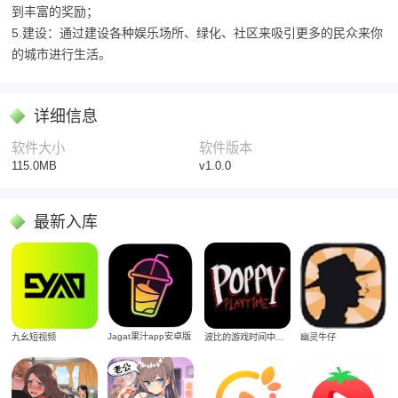
到丰富的奖励；
5.建设：通过建设各种娱乐场所、绿化、社区来吸引更多的民众来你
的城市进行生活。
详细信息
软件大小
软件版本
115.0MB
v1.0.0
最新入库
Jagat果汁app安卓版
九幺短视频
波比的游戏时间中文版
幽灵牛仔