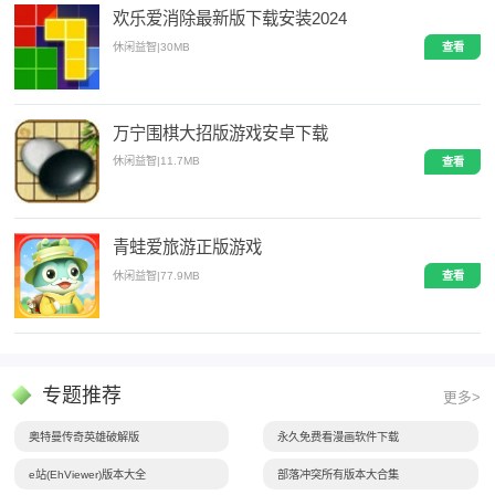
欢乐爱消除最新版下载安装2024
休闲益智
|
30MB
查看
万宁围棋大招版游戏安卓下载
休闲益智
|
11.7MB
查看
青蛙爱旅游正版游戏
休闲益智
|
77.9MB
查看
专题推荐
更多>
奥特曼传奇英雄破解版
永久免费看漫画软件下载
e站(EhViewer)版本大全
部落冲突所有版本大合集