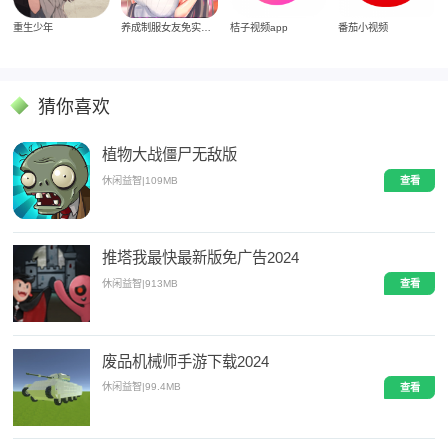
重生少年
养成制服女友免实名制安装
桔子视频app
番茄小视频
猜你喜欢
植物大战僵尸无敌版
休闲益智
|
109MB
查看
推塔我最快最新版免广告2024
休闲益智
|
913MB
查看
废品机械师手游下载2024
休闲益智
|
99.4MB
查看