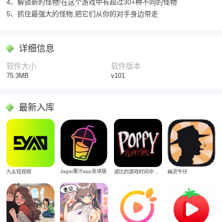
4、解锁新的怪物!在这个游戏中有超过30+种不同的怪物
5、抓住最强大的怪物,把它们从你的对手身边带走
详细信息
软件大小
软件版本
75.3MB
v101
最新入库
Jagat果汁app安卓版
九幺短视频
波比的游戏时间中文版
幽灵牛仔