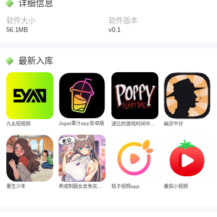
详细信息
软件大小
软件版本
56.1MB
v0.1
最新入库
Jagat果汁app安卓版
九幺短视频
波比的游戏时间中文版
幽灵牛仔
重生少年
养成制服女友免实名制安装
桔子视频app
番茄小视频