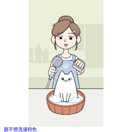
朕不想洗澡特色