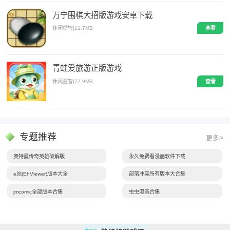
万宁围棋大招版游戏安卓下载
休闲益智
|
11.7MB
查看
青蛙爱旅游正版游戏
休闲益智
|
77.9MB
查看
专题推荐
更多>
奥特曼传奇英雄破解版
永久免费看漫画软件下载
e站(EhViewer)版本大全
部落冲突所有版本大合集
jmcomic全部版本合集
虫虫漫画合集