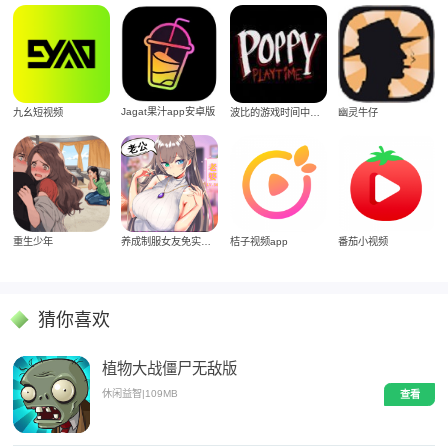
Jagat果汁app安卓版
九幺短视频
波比的游戏时间中文版
幽灵牛仔
重生少年
养成制服女友免实名制安装
桔子视频app
番茄小视频
猜你喜欢
植物大战僵尸无敌版
休闲益智
|
109MB
查看