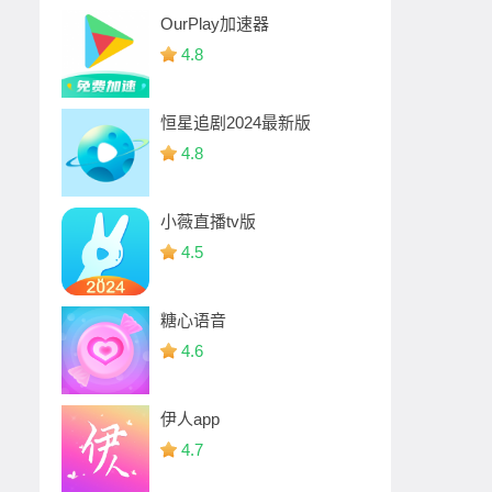
OurPlay加速器
4.8
恒星追剧2024最新版
4.8
小薇直播tv版
4.5
糖心语音
4.6
伊人app
4.7