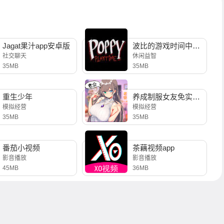
Jagat果汁app安卓版
波比的游戏时间中文版
社交聊天
休闲益智
35MB
35MB
重生少年
养成制服女友免实名制安装
模拟经营
模拟经营
35MB
35MB
番茄小视频
茶藕视频app
影音播放
影音播放
45MB
36MB