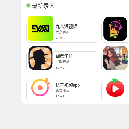
最新录入
九幺短视频
社交聊天
43MB
幽灵牛仔
冒险解谜
25MB
桔子视频app
影音播放
35MB