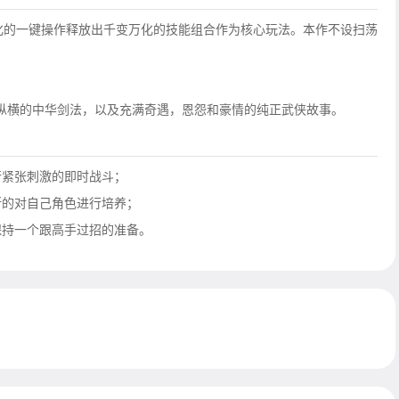
简化的一键操作释放出千变万化的技能组合作为核心玩法。本作不设扫荡
纵横的中华剑法，以及充满奇遇，恩怨和豪情的纯正武侠故事。
行紧张刺激的即时战斗；
断的对自己角色进行培养；
保持一个跟高手过招的准备。