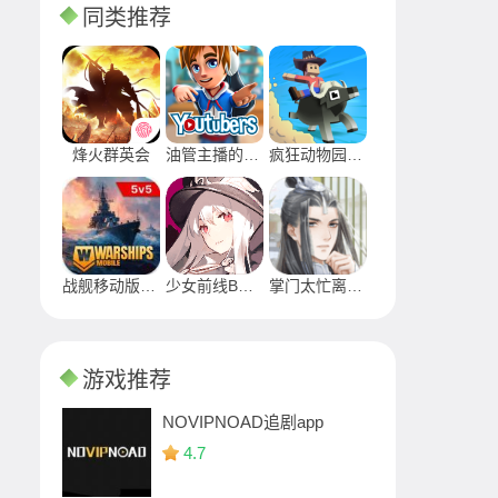
同类推荐
烽火群英会
油管主播的生活
疯狂动物园无限内购版
战舰移动版2官方安卓下载
少女前线B站服
掌门太忙离线版
游戏推荐
NOVIPNOAD追剧app
4.7