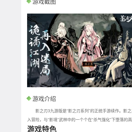
游戏截图
游戏介绍
影之刃3九游版是“影之刃系列”的正统手游续作。影
入
冒险
，与“影境”武林中的一个个在“杀气强化”下堕落
游戏特色