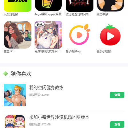
Jagat果汁app安卓版
九幺短视频
波比的游戏时间中文版
幽灵牛仔
重生少年
养成制服女友免实名制安装
桔子视频app
番茄小视频
猜你喜欢
我的空闲健身教练
模拟经营
|
44MB
查看
米加小镇世界沙漠机场地图版本
模拟经营
|
475MB
查看