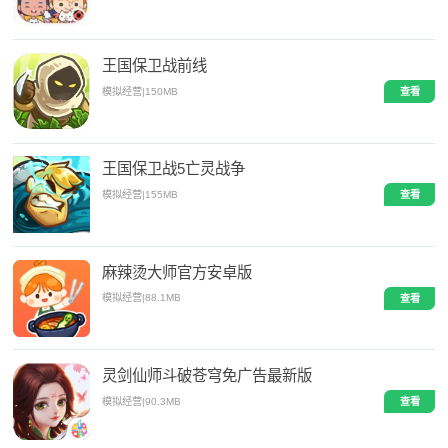
王国保卫战前线
模拟经营
|
150MB
查看
王国保卫战5亡灵战争
模拟经营
|
155MB
查看
麻辣烫大师官方安卓版
模拟经营
|
88.1MB
查看
灵剑仙师斗破苍穹免广告最新版
模拟经营
|
90.3MB
查看