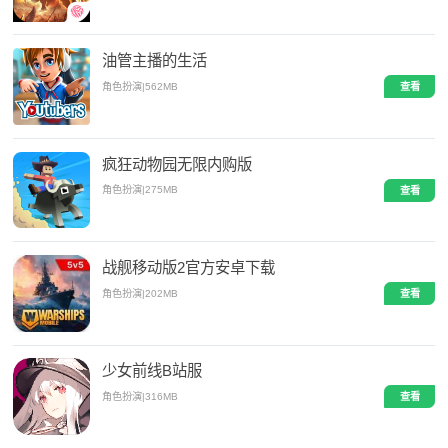
油管主播的生活
角色扮演
|
562MB
查看
疯狂动物园无限内购版
角色扮演
|
275MB
查看
战舰移动版2官方安卓下载
角色扮演
|
202MB
查看
少女前线B站服
角色扮演
|
316MB
查看