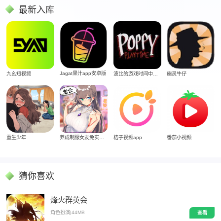
最新入库
Jagat果汁app安卓版
九幺短视频
波比的游戏时间中文版
幽灵牛仔
重生少年
养成制服女友免实名制安装
桔子视频app
番茄小视频
猜你喜欢
烽火群英会
角色扮演
|
44MB
查看