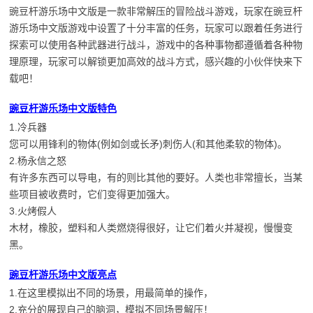
豌豆杆游乐场中文版是一款非常解压的冒险战斗游戏，玩家在
豌豆杆
游乐场中文版
游戏中设置了十分丰富的任务，玩家可以跟着任务进行
探索可以使用各种武器进行战斗，游戏中的各种事物都遵循着各种物
理原理，玩家可以解锁更加高效的战斗方式，感兴趣的小伙伴快来下
载吧！
豌豆杆游乐场中文版特色
1.冷兵器
您可以用锋利的物体(例如剑或长矛)刺伤人(和其他柔软的物体)。
2.杨永信之怒
有许多东西可以导电，有的则比其他的要好。人类也非常擅长，当某
些项目被收费时，它们变得更加强大。
3.火烤假人
木材，橡胶，塑料和人类燃烧得很好，让它们着火并凝视，慢慢变
黑。
豌豆杆游乐场中文版亮点
1.在这里模拟出不同的场景，用最简单的操作，
2.充分的展现自己的脑洞，模拟不同场景解压！