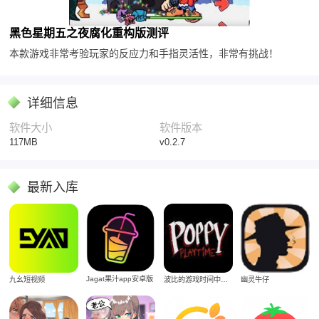
黑色星期五之夜腐化重构版测评
本款游戏非常考验玩家的反应力和手指灵活性，非常有挑战！
详细信息
软件大小
软件版本
117MB
v0.2.7
最新入库
Jagat果汁app安卓版
九幺短视频
波比的游戏时间中文版
幽灵牛仔