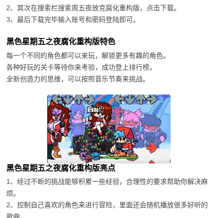
2、其次在搜索栏搜索周五夜放克腐化重构版，点击下载。
3、最后下载完毕输入账号和密码登陆即可。
黑色星期五之夜腐化重构版特色
每一个不同的角色都可以来玩，解锁更多有趣的角色。
各种好玩的关卡等待你来考验，成功登上排行榜。
全新创造力的思维，可以按照音乐节奏来挑战。
黑色星期五之夜腐化重构版亮点
1、经过不断的挑战能够积累一些经验，合理性的要求帮助你解决麻
烦。
2、控制自己喜欢的角色来进行冒险，里面还会随机播放很多好听的
歌曲。