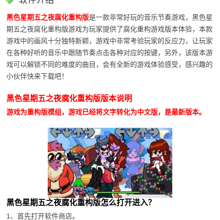
软件介绍
黑色星期五之夜腐化重构版
是一款非常好玩的音乐节奏游戏，黑色星
期五之夜腐化重构版游戏为玩家提供了腐化重构游戏版本体验，本款
游戏中的画风十分独特新颖，游戏中非常考验玩家的反应力，让玩家
在各种好听的音乐中跟随节奏点击各种对应的按键，另外，该版本游
戏可以解锁不同的难度的曲目，会有全新的游戏体验感受，感兴趣的
小伙伴快来下载吧！
黑色星期五之夜腐化重构版版本说明
游戏为重构版模组，游戏已经将文字转化为中文版，是最新版本。
黑色星期五之夜腐化重构版怎么打开进入？
1、首先打开软件商店。