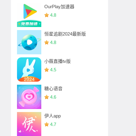
OurPlay加速器
4.8
恒星追剧2024最新版
4.8
小薇直播tv版
4.5
糖心语音
4.6
伊人app
4.7