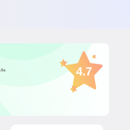
4.7
.0a