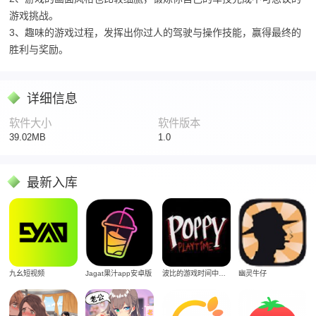
游戏挑战。
3、趣味的游戏过程，发挥出你过人的驾驶与操作技能，赢得最终的
胜利与奖励。
详细信息
软件大小
软件版本
39.02MB
1.0
最新入库
Jagat果汁app安卓版
九幺短视频
波比的游戏时间中文版
幽灵牛仔