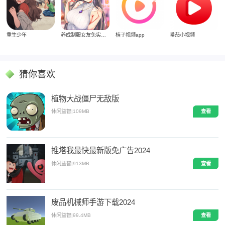
重生少年
养成制服女友免实名制安装
桔子视频app
番茄小视频
猜你喜欢
植物大战僵尸无敌版
休闲益智
|
109MB
查看
推塔我最快最新版免广告2024
休闲益智
|
913MB
查看
废品机械师手游下载2024
休闲益智
|
99.4MB
查看